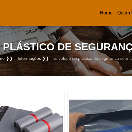
Home
Quem 
(current)
 PLÁSTICO DE SEGURAN
me ❱❱
Informações ❱❱
envelope de plástico de segurança com l