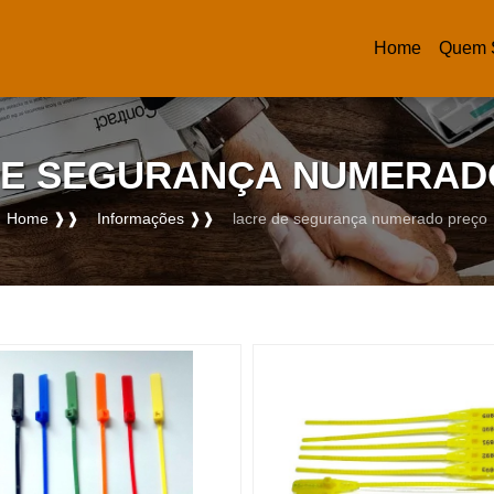
Home
Quem 
(current)
DE SEGURANÇA NUMERAD
Home ❱❱
Informações ❱❱
lacre de segurança numerado preço