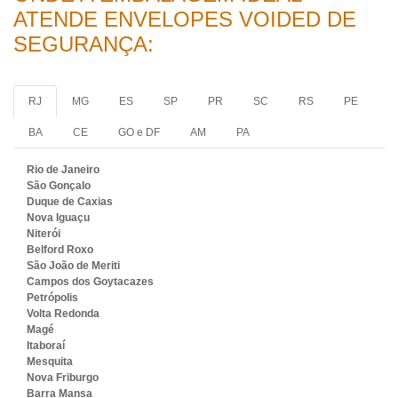
ATENDE ENVELOPES VOIDED DE
SEGURANÇA:
RJ
MG
ES
SP
PR
SC
RS
PE
BA
CE
GO e DF
AM
PA
Rio de Janeiro
São Gonçalo
Duque de Caxias
Nova Iguaçu
Niterói
Belford Roxo
São João de Meriti
Campos dos Goytacazes
Petrópolis
Volta Redonda
Magé
Itaboraí
Mesquita
Nova Friburgo
Barra Mansa