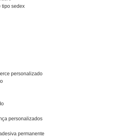
 tipo sedex
erce personalizado
do
do
nça personalizados
 adesiva permanente