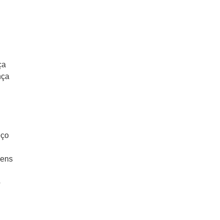
ça
nça
eço
gens
o