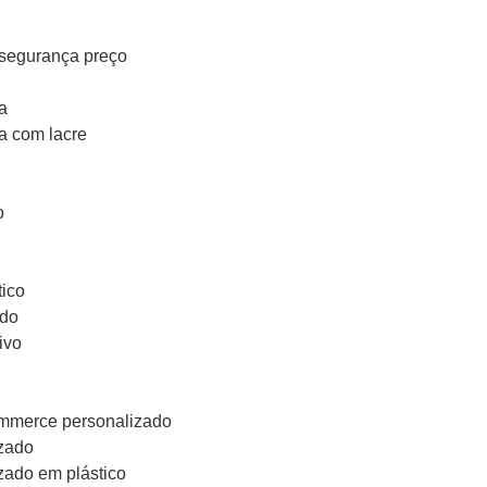
segurança preço
a
a com lacre
o
tico
ado
ivo
ommerce personalizado
zado
zado em plástico