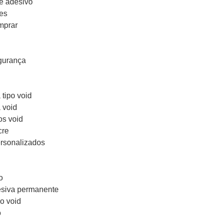
e adesivo
es
mprar
gurança
tipo void
 void
os void
cre
ersonalizados
o
esiva permanente
o void
o