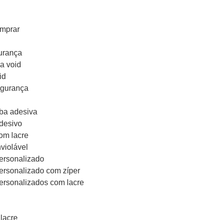
omprar
urança
a void
id
egurança
aba adesiva
desivo
om lacre
violável
ersonalizado
ersonalizado com zíper
ersonalizados com lacre
lacre