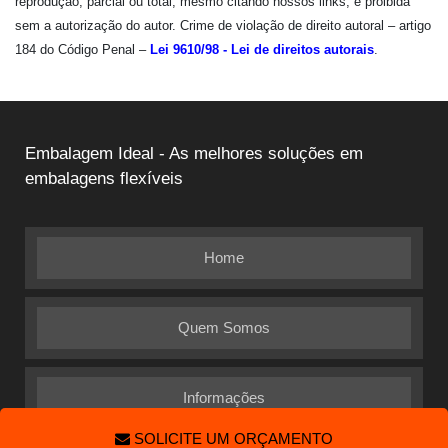
reprodução, parcial ou total, mesmo citando nossos links, é proibida
sem a autorização do autor. Crime de violação de direito autoral – artigo
184 do Código Penal –
Lei 9610/98 - Lei de direitos autorais
.
Embalagem Ideal - As melhores soluções em
embalagens flexíveis
Home
Quem Somos
Informações
SOLICITE UM ORÇAMENTO