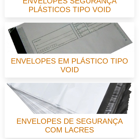
ENVELOPES SEGURANÇA
PLÁSTICOS TIPO VOID
ENVELOPES EM PLÁSTICO TIPO
VOID
ENVELOPES DE SEGURANÇA
COM LACRES