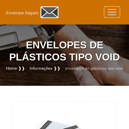
ENVELOPES DE
PLÁSTICOS TIPO VOID
Home ❱❱
Informações ❱❱
envelopes de plásticos tipo void