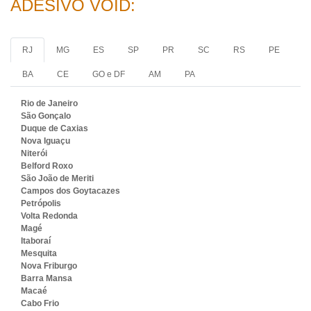
ADESIVO VOID:
RJ
MG
ES
SP
PR
SC
RS
PE
BA
CE
GO e DF
AM
PA
Rio de Janeiro
São Gonçalo
Duque de Caxias
Nova Iguaçu
Niterói
Belford Roxo
São João de Meriti
Campos dos Goytacazes
Petrópolis
Volta Redonda
Magé
Itaboraí
Mesquita
Nova Friburgo
Barra Mansa
Macaé
Cabo Frio