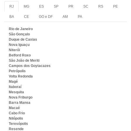
RJ
MG
ES
SP
PR
SC
RS
PE
BA
CE
GO e DF
AM
PA
Rio de Janeiro
São Gonçalo
Duque de Caxias
Nova Iguaçu
Niterói
Belford Roxo
São João de Meriti
Campos dos Goytacazes
Petrópolis
Volta Redonda
Magé
Itaboraí
Mesquita
Nova Friburgo
Barra Mansa
Macaé
Cabo Frio
Nilópolis
Teresópolis
Resende